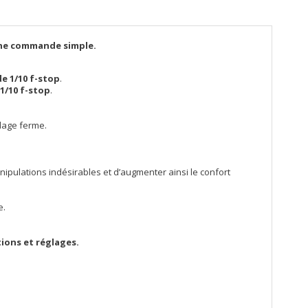
d'une commande simple.
de 1/10 f-stop
.
 1/10 f-stop
.
llage ferme.
nipulations indésirables et d’augmenter ainsi le confort
e.
ions et réglages.