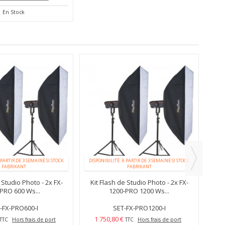
En Stock
 PARTIR DE 3 SEMAINE SI STOCK
DISPONIBILITÉ: À PARTIR DE 3 SEMAINE SI STOCK
FABRIKANT
FABRIKANT
 Studio Photo - 2x FX-
Kit Flash de Studio Photo - 2x FX-
Kit
PRO 600 Ws...
1200-PRO 1200 Ws...
-FX-PRO600-I
SET-FX-PRO1200-I
1 750,80 €
TTC
Hors frais de port
TTC
Hors frais de port