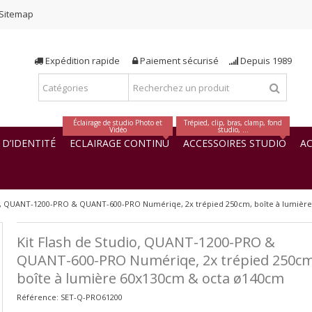
Sitemap
Expédition rapide
Paiement sécurisé
Depuis 1989
Éclairage de studio Photo et
Trépied, clip, bras, clamp, fond
Vidéo
studio, ...
D’IDENTITÉ
ECLAIRAGE CONTINU
ACCESSOIRES STUDIO
AC
io, QUANT-1200-PRO & QUANT-600-PRO Numériqe, 2x trépied 250cm, boîte à lumièr
Kit Flash de Studio, QUANT-1200-PRO &
QUANT-600-PRO Numériqe, 2x trépied 250cm
boîte à lumière 60x130cm & octa ø140cm
Référence:
SET-Q-PRO61200