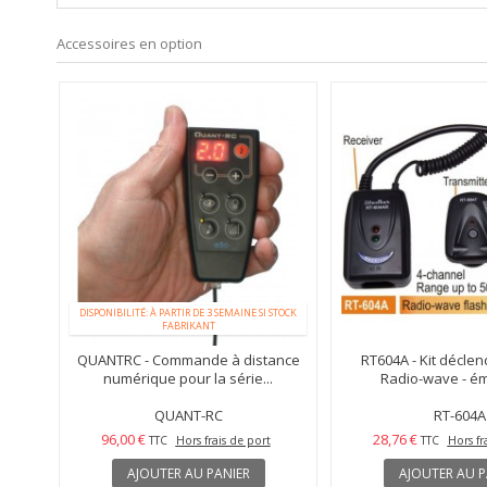
Accessoires en option
DISPONIBILITÉ: À PARTIR DE 3 SEMAINE SI STOCK
FABRIKANT
QUANTRC - Commande à distance
RT604A - Kit déclen
numérique pour la série...
Radio-wave - éme
QUANT-RC
RT-604A
96,00 €
28,76 €
TTC
Hors frais de port
TTC
Hors fr
AJOUTER AU PANIER
AJOUTER AU P