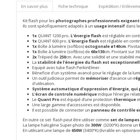
En savoir plus
Fiche technique
Expédition / Enlèveme
Kit flash pour les
photographes professionnels exigeant
Ils sont spécifiquement adaptés à un
usage intensif
dans le
1x
QUANT 1200 pro
.
L’énergie flash
est réglable en con
1x
QUANT 600 pro
.
L’énergie flash
est réglable en conti
1x
Boîte à lumière (softbox)
octogonale ø140cm
. Pivot
1x
Boîte à lumière (softbox) de
60x130
cm. Pivotant sur 36
2x
Trépied de
250
cm. Avec une solidité et une stabilité
La
stabilité de l'énergiee du flash est exceptionnel
Equipé avec tube flash PerkinElmer.
Béneficie d'un système avancé pour le réglage de la lum
Un outil judicieux permet de
mémoriser
d’avance un
ré
d'utilisation.
Système automatique d'oppression d'énergie, qui p
L'écran de controle numérique
indique l’énergie relat
Le
Quant Pro
est équipé d’une protection
thermique
et
Une large gamme d’accessoires est disponible.
Il est possible de connecter un
panneau de contrôle e
En outre ce set flash peut être utiliser comme
set de lampes
La lampe halogène Super-photo de
300W
(3200°K) donne un
En utilisant une lampe de
650W
(3400°K) (livrable en option)