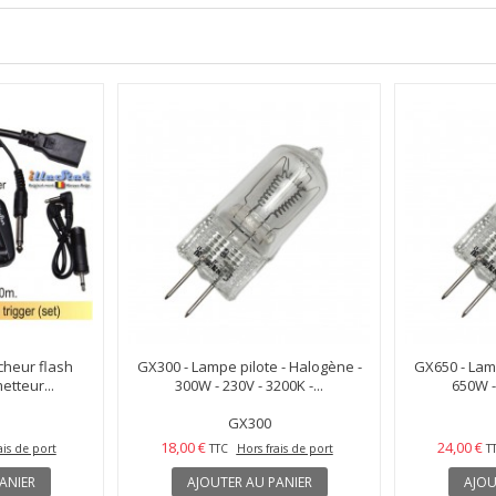
cheur flash
GX300 - Lampe pilote - Halogène -
GX650 - Lamp
tteur...
300W - 230V - 3200K -...
650W - 
GX300
18,00 €
24,00 €
ais de port
TTC
Hors frais de port
T
ANIER
AJOUTER AU PANIER
AJOU