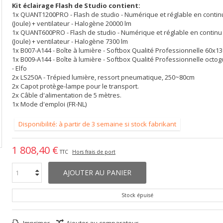
Kit éclairage Flash de Studio contient:
1x QUANT1200PRO - Flash de studio - Numérique et réglable en conti
(Joule) + ventilateur - Halogène 20000 lm
1x QUANT600PRO - Flash de studio - Numérique et réglable en contin
(Joule) + ventilateur - Halogène 7300 lm
1x B007-A144 - Boîte à lumière - Softbox Qualité Professionnelle 60x13
1x B009-A144 - Boîte à lumière - Softbox Qualité Professionnelle oct
- Elfo
2x LS250A - Trépied lumière, ressort pneumatique, 250~80cm
2x Capot protège-lampe pour le transport.
2x Câble d'alimentation de 5 mètres.
1x Mode d'emploi (FR-NL)
Disponibilité: à partir de 3 semaine si stock fabrikant
1 808,40 €
TTC
Hors frais de port
AJOUTER AU PANIER
Stock épuisé