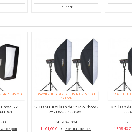
En Stock
 SEMAINE SI STOCK
DISPONIBILITÉ: À PARTIR DE 3 SEMAINE SI STOCK
DISPONIBILITÉ: À
FABRIKANT
o Photo, 2x
SETFX500 Kit Flash de Studio Photo -
Kit Flash de
00 Ws...
2x - FX-500 500 Ws...
600-
600
SET-FX-500-I
SET
1 161,60 €
1 358,40 €
frais de port
TTC
Hors frais de port