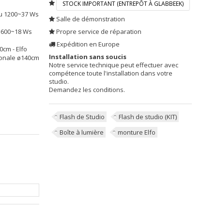
STOCK IMPORTANT (ENTREPÔT À GLABBEEK)
nu 1200~37 Ws
Salle de démonstration
u 600~18 Ws
Propre service de réparation
Expédition en Europe
0cm - Elfo
Installation sans soucis
ogonale ø140cm
Notre service technique peut effectuer avec
compétence toute l'installation dans votre
studio.
Demandez les conditions.
Flash de Studio
Flash de studio (KIT)
Boîte à lumière
monture Elfo