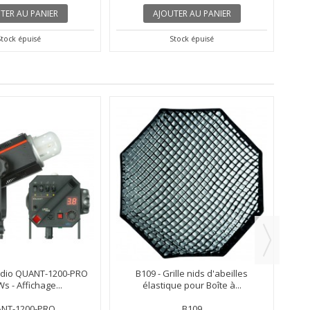
TER AU PANIER
AJOUTER AU PANIER
Stock épuisé
Stock épuisé
EXP
tudio QUANT-1200-PRO
B109 - Grille nids d'abeilles
s - Affichage...
élastique pour Boîte à...
NT-1200-PRO
B109