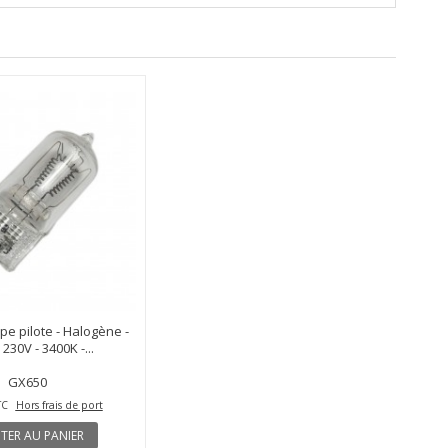
e pilote - Halogène -
230V - 3400K -...
GX650
TC
Hors frais de port
TER AU PANIER