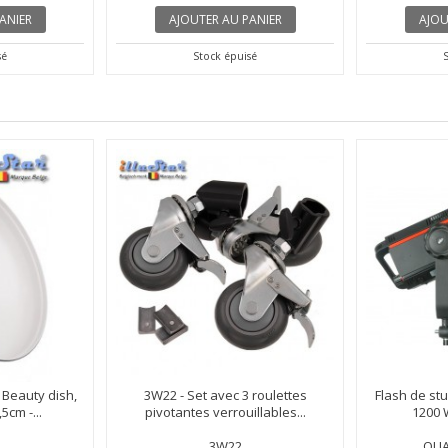
ANIER
AJOUTER AU PANIER
AJOU
sé
Stock épuisé
 Beauty dish,
3W22 - Set avec 3 roulettes
Flash de s
5cm -...
pivotantes verrouillables...
1200 W
3W22
QUA