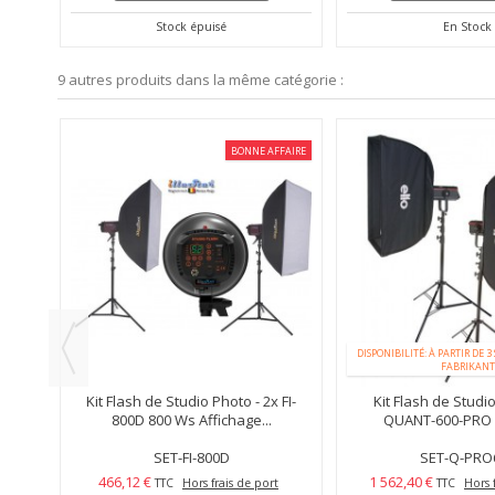
Stock épuisé
En Stock
9 autres produits dans la même catégorie :
FFAIRE
BONNE AFFAIRE
DISPONIBILITÉ: À PARTIR DE 3
FABRIKANT
 FI-
Kit Flash de Studio Photo - 2x FI-
Kit Flash de Studi
800D 800 Ws Affichage...
QUANT-600-PRO 6
SET-FI-800D
SET-Q-PRO
466,12 €
1 562,40 €
t
TTC
Hors frais de port
TTC
Hors 