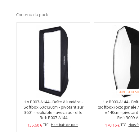
Contenu du pack
RUPTURE DE ST
1 x
B007-A144 - Boîte à lumière -
1 x
B009-A144 - Boît
Softbox 60x130cm - pivotant sur
(softbox) octogonale 
360° - repliable - avec sac - elfo
ø140cm - pivotant 
Compatible avec-Elfo
Ref: B007-A144
repliable - avec sa
Ref: B009-A
135,60 €
170,16 €
TTC
Hors frais de port
TTC
Hors fr