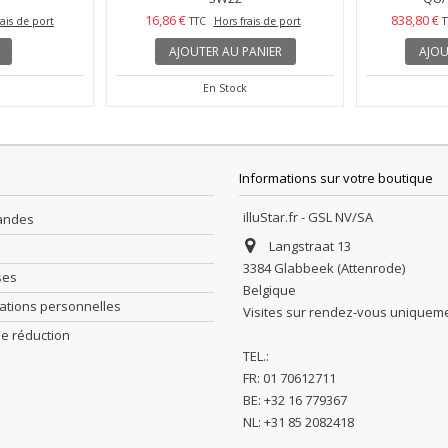
16,86 €
838,80 €
rais de port
TTC
Hors frais de port
T
AJOUTER AU PANIER
AJOU
En Stock
Informations sur votre boutique
illuStar.fr - GSL NV/SA
andes
Langstraat 13
3384 Glabbeek (Attenrode)
ses
Belgique
ations personnelles
Visites sur rendez-vous uniquem
e réduction
TEL.:
FR: 01 70612711
BE: +32 16 779367
NL: +31 85 2082418