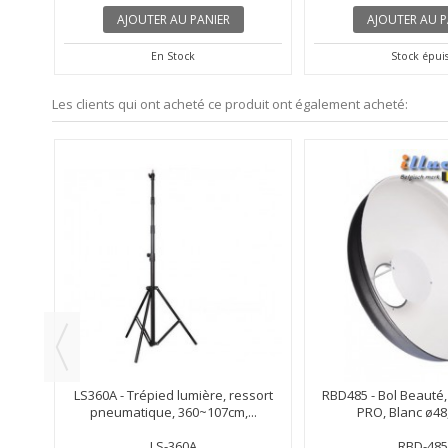
AJOUTER AU PANIER
AJOUTER AU P
En Stock
Stock épui
Les clients qui ont acheté ce produit ont également acheté:
ne -
LS360A - Trépied lumière, ressort
RBD485 - Bol Beauté,
pneumatique, 360~107cm,...
PRO, Blanc ø48,
LS-360A
RBD-485