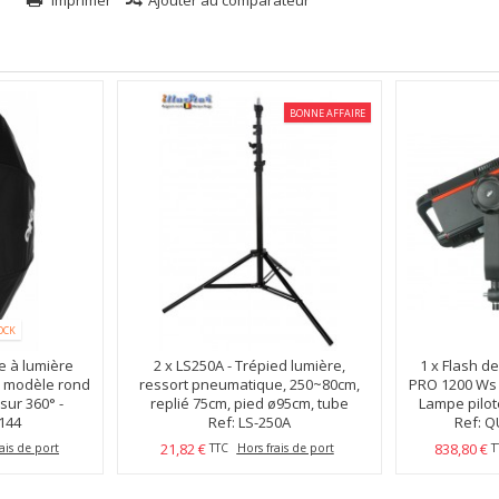
Imprimer
Ajouter au comparateur
BONNE AFFAIRE
OCK
e à lumière
2 x
LS250A - Trépied lumière,
1 x
Flash d
/ modèle rond
ressort pneumatique, 250~80cm,
PRO 1200 Ws 
sur 360° -
replié 75cm, pied ø95cm, tube
Lampe pilote
c - elfo...
144
ø22mm, 4 sections
Ref: LS-250A
Ref: 
Montu
ø29,5/26/22,4/19mm
21,82 €
838,80 €
ais de port
TTC
Hors frais de port
T