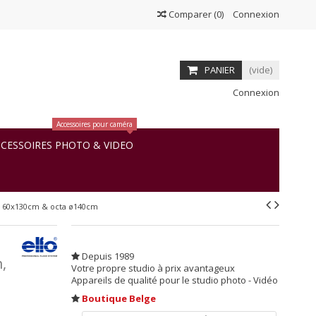
Comparer
(
0
)
Connexion
PANIER
(vide)
Connexion
Accessoires pour caméra
CESSOIRES PHOTO & VIDEO
e 60x130cm & octa ø140cm
Depuis 1989
,
Votre propre studio à prix avantageux
Appareils de qualité pour le studio photo - Vidéo
Boutique Belge