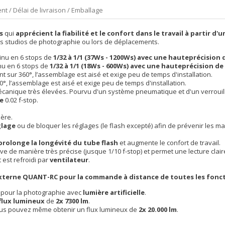
nt / Délai de livraison / Emballage
s
qui
apprécient la fiabilité et le confort dans le travail à partir 
s studios de photographie ou lors de déplacements.
tinu en 6 stops de
1/32 à 1/1 (37Ws - 1200Ws) avec une hauteprécision 
nu en 6 stops de
1/32 à 1/1 (18Ws - 600Ws) avec une hauteprécision de
ant sur 360°, l’assemblage est aisé et exige peu de temps d'installation.
0°, l’assemblage est aisé et exige peu de temps d'installation.
 mécanique très élevées. Pourvu d'un système pneumatique et d'un verroui
le
0.02 f-stop.
ière.
glage
ou de bloquer les réglages (le flash excepté) afin de prévenir les ma
rolonge la longévité du tube flash
et augmente le confort de travail.
ive de manière très précise (jusque 1/10 f-stop) et permet une lecture clair
 est refroidi par
ventilateur
.
xterne
QUANT-RC
pour la commande à distance de toutes les fonct
pour la photographie avec
lumière artificielle
.
flux lumineux
de
2x 7300 lm
.
vous pouvez même obtenir un flux lumineux de
2x 20.000 lm
.