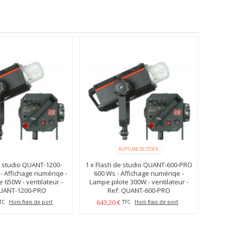
RUPTURE DE STOCK
e studio QUANT-1200-
1 x
Flash de studio QUANT-600-PRO
- Affichage numériqe -
600 Ws - Affichage numériqe -
 650W - ventilateur -
Lampe pilote 300W - ventilateur -
QUANT-1200-PRO
re elfo - elfo
Ref: QUANT-600-PRO
Monture elfo - elfo
643,20 €
TC
Hors frais de port
TTC
Hors frais de port