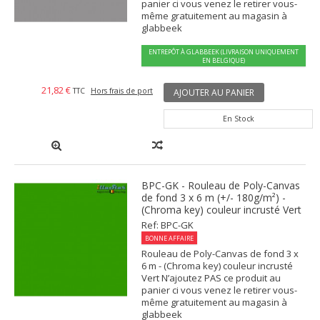
panier ci vous venez le retirer vous-
même gratuitement au magasin à
glabbeek
ENTREPÔT À GLABBEEK (LIVRAISON UNIQUEMENT
EN BELGIQUE)
21,82 €
TTC
Hors frais de port
AJOUTER AU PANIER
En Stock
BPC-GK - Rouleau de Poly-Canvas
de fond 3 x 6 m (+/- 180g/m²) -
(Chroma key) couleur incrusté Vert
Ref: BPC-GK
BONNE AFFAIRE
Rouleau de Poly-Canvas de fond 3 x
6 m - (Chroma key) couleur incrusté
Vert N’ajoutez PAS ce produit au
panier ci vous venez le retirer vous-
même gratuitement au magasin à
glabbeek