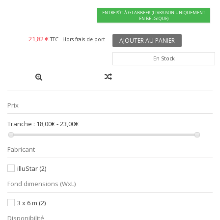
ENTREPÔT À GLABBEEK (LIVRAISON UNIQUEMENT
EN BELGIQUE)
21,82 €
TTC
Hors frais de port
AJOUTER AU PANIER
En Stock
Prix
Tranche :
18,00€ - 23,00€
Fabricant
illuStar
(2)
Fond dimensions (WxL)
3 x 6 m
(2)
Disponibilité