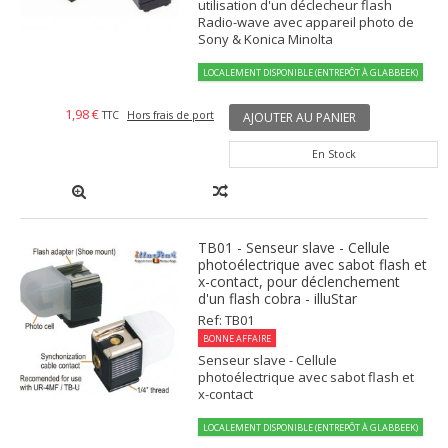
utilisation d'un déclecheur flash
Radio-wave avec appareil photo de
Sony & Konica Minolta
LOCALEMENT DISPONIBLE (ENTREPÔT À GLABBEEK)
1,98 €
TTC
Hors frais de port
AJOUTER AU PANIER
En Stock
TB01 - Senseur slave - Cellule
photoélectrique avec sabot flash et
x-contact, pour déclenchement
d'un flash cobra - illuStar
Ref: TB01
BONNE AFFAIRE
Senseur slave - Cellule
photoélectrique avec sabot flash et
x-contact
LOCALEMENT DISPONIBLE (ENTREPÔT À GLABBEEK)