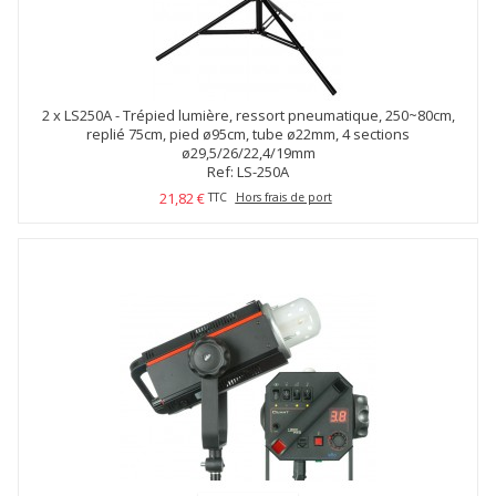
2 x
LS250A - Trépied lumière, ressort pneumatique, 250~80cm,
replié 75cm, pied ø95cm, tube ø22mm, 4 sections
ø29,5/26/22,4/19mm
Ref: LS-250A
21,82 €
TTC
Hors frais de port