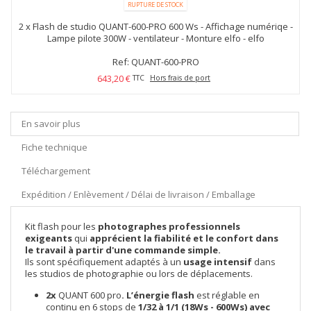
RUPTURE DE STOCK
2 x
Flash de studio QUANT-600-PRO 600 Ws - Affichage numériqe -
Lampe pilote 300W - ventilateur - Monture elfo - elfo
Ref: QUANT-600-PRO
643,20 €
TTC
Hors frais de port
En savoir plus
Fiche technique
Téléchargement
Expédition / Enlèvement / Délai de livraison / Emballage
Kit flash pour les
photographes professionnels
exigeants
qui
apprécient la fiabilité et le confort dans
le travail à partir d'une commande simple.
Ils sont spécifiquement adaptés à un
usage intensif
dans
les studios de photographie ou lors de déplacements.
2x
QUANT 600 pro
.
L’énergie flash
est réglable en
continu en 6 stops de
1/32 à 1/1 (18Ws - 600Ws) avec