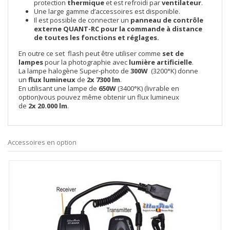
protection
thermique
et est refroidi par
ventilateur
.
Une large gamme d’accessoires est disponible.
Il est possible de connecter un
panneau de contrôle
externe
QUANT-RC
pour la commande à distance
de toutes les fonctions et réglages.
En outre ce set flash peut être utiliser comme
set de
lampes
pour la photographie avec
lumière artificielle
.
La lampe halogène Super-photo de
300W
(3200°K) donne
un
flux lumineux
de
2x 7300 lm
.
En utilisant une lampe de
650W
(3400°K) (livrable en
option)vous pouvez même obtenir un flux lumineux
de
2x 20.000 lm
.
Accessoires en option