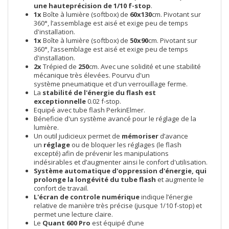
une hauteprécision de 1/10 f-stop
.
1x
Boîte à lumière (softbox) de
60x130
cm. Pivotant sur
360°, l’assemblage est aisé et exige peu de temps
d'installation.
1x
Boîte à lumière (softbox) de
50x90
cm. Pivotant sur
360°, l’assemblage est aisé et exige peu de temps
d'installation.
2x
Trépied de
250
cm. Avec une solidité et une stabilité
mécanique très élevées. Pourvu d'un
système pneumatique et d'un verrouillage ferme.
La
stabilité de l'énergie du flash est
exceptionnelle
0.02 f-stop.
Equipé avec tube flash PerkinElmer.
Béneficie d'un système avancé pour le réglage de la
lumière.
Un outil judicieux permet de
mémoriser
d’avance
un
réglage
ou de bloquer les réglages (le flash
excepté) afin de prévenir les manipulations
indésirables et d’augmenter ainsi le confort d'utilisation.
Système automatique d'oppression d'énergie, qui
prolonge la longévité du tube flash
et augmente le
confort de travail.
L'écran de controle numérique
indique l’énergie
relative de manière très précise (jusque 1/10 f-stop) et
permet une lecture claire.
Le
Quant 600 Pro
est équipé d’une