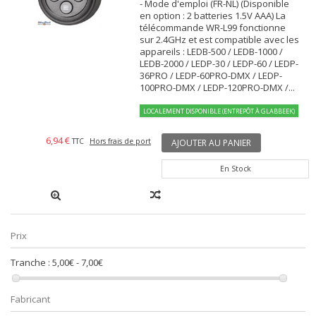
- Mode d'emploi (FR-NL) (Disponible
en option : 2 batteries 1.5V AAA) La
télécommande WR-L99 fonctionne
sur 2.4GHz et est compatible avec les
appareils : LEDB-500 / LEDB-1000 /
LEDB-2000 / LEDP-30 / LEDP-60 / LEDP-
36PRO / LEDP-60PRO-DMX / LEDP-
100PRO-DMX / LEDP-120PRO-DMX /...
LOCALEMENT DISPONIBLE (ENTREPÔT À GLABBEEK)
6,94 €
TTC
Hors frais de port
AJOUTER AU PANIER
En Stock
Prix
Tranche :
5,00€ - 7,00€
Fabricant