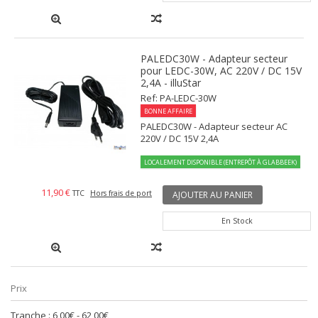
PALEDC30W - Adapteur secteur
pour LEDC-30W, AC 220V / DC 15V
2,4A - illuStar
Ref: PA-LEDC-30W
BONNE AFFAIRE
PALEDC30W - Adapteur secteur AC
220V / DC 15V 2,4A
LOCALEMENT DISPONIBLE (ENTREPÔT À GLABBEEK)
11,90 €
TTC
Hors frais de port
AJOUTER AU PANIER
En Stock
Prix
Tranche :
6,00€ - 62,00€