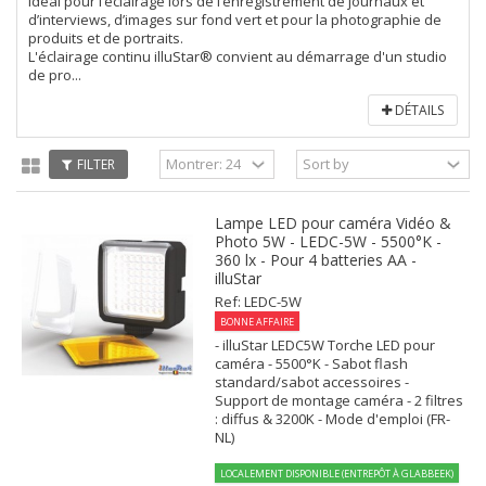
Idéal pour l’éclairage lors de l’enregistrement de journaux et
d’interviews, d’images sur fond vert et pour la photographie de
produits et de portraits.
L'éclairage continu illuStar® convient au démarrage d'un studio
de pro...
DÉTAILS
FILTER
Lampe LED pour caméra Vidéo &
Photo 5W - LEDC-5W - 5500°K -
360 lx - Pour 4 batteries AA -
illuStar
Ref: LEDC-5W
BONNE AFFAIRE
- illuStar LEDC5W Torche LED pour
caméra - 5500°K - Sabot flash
standard/sabot accessoires -
Support de montage caméra - 2 filtres
: diffus & 3200K - Mode d'emploi (FR-
NL)
LOCALEMENT DISPONIBLE (ENTREPÔT À GLABBEEK)