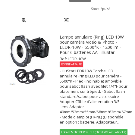
Stock épuisé
Lampe annulaire (Ring) LED 10W
pour caméra Vidéo & Photo -
LEDR-10W - 5500°K - 1200 lm -
Pour 6 batteries AA - illuStar
Ref: LEDR-10W
BONNE AFFAIRE
- illuStar LEDR10W Torche LED
annulaire (ring) LED pour caméra -
5500°K - Pied (inclinable) amovible
pour sabot flash avec filet 1/4"F pour
placement sur trépied. - Sabot flash
standard/sabot pour accessoire -
Adapter Câble d'alimentation 3/5 -
Lens Adapter
49mm/52mm/55mm/58mm/62mm/67mm
- Mode d'emploi (FR-NL) (Disponible
en option : batterie, Adaptateur...
LOCALEMENT DISPONIBLE (ENTREPÔT À GLABBEEK)