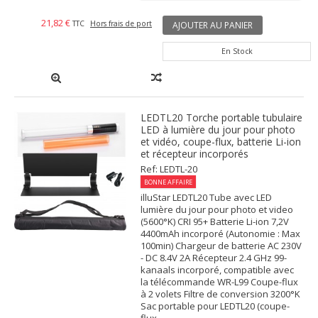
21,82 €
TTC
Hors frais de port
AJOUTER AU PANIER
En Stock
LEDTL20 Torche portable tubulaire
LED à lumière du jour pour photo
et vidéo, coupe-flux, batterie Li-ion
et récepteur incorporés
Ref: LEDTL-20
BONNE AFFAIRE
illuStar LEDTL20 Tube avec LED
lumière du jour pour photo et video
(5600°K) CRI 95+ Batterie Li-ion 7,2V
4400mAh incorporé (Autonomie : Max
100min) Chargeur de batterie AC 230V
- DC 8.4V 2A Récepteur 2.4 GHz 99-
kanaals incorporé, compatible avec
la télécommande WR-L99 Coupe-flux
à 2 volets Filtre de conversion 3200°K
Sac portable pour LEDTL20 (coupe-
flux...