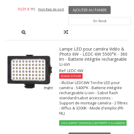
10,91 €
TTC
Hors frais de port
AJOUTER AU PANIER
En Stock
Lampe LED pour caméra Vidéo &
Photo 6W - LEDC-6W 5500°K - 360
lm - Batterie intégrée rechargeable
Li-ion
Ref: LEDC-6W
BONNE AFFAIRE
- illuStar LEDC6W Torche LED pour
caméra - 5400°K - Batterie intégrée
rechargeable Li-ion - Sabot flash
standard/sabot accessoires -
Support de montage caméra - 2 filtres
: diffus & 3200K - Mode d'emploi (FR-
NL)
LOCALEMENT DISPONIBLE (ENTREPÔT À GLABBEEK)