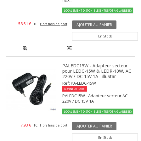
LOCALEMENT DISPONIBLE (ENTREPÔT À GLABBEEK)
58,51 €
TTC
Hors frais de port
AJOUTER AU PANIER
En Stock
PALEDC15W - Adapteur secteur
pour LEDC-15W & LEDR-10W, AC
220V / DC 15V 1A - illuStar
Ref: PA-LEDC-15W
BONNE AFFAIRE
PALEDC15W - Adapteur secteur AC
220V / DC 15V 1A
LOCALEMENT DISPONIBLE (ENTREPÔT À GLABBEEK)
7,93 €
TTC
Hors frais de port
AJOUTER AU PANIER
En Stock