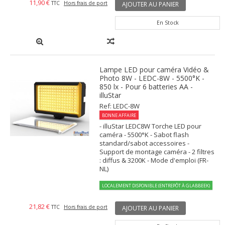
11,90 €
TTC
Hors frais de port
AJOUTER AU PANIER
En Stock
Lampe LED pour caméra Vidéo &
Photo 8W - LEDC-8W - 5500°K -
850 lx - Pour 6 batteries AA -
illuStar
Ref: LEDC-8W
BONNE AFFAIRE
- illuStar LEDC8W Torche LED pour
caméra - 5500°K - Sabot flash
standard/sabot accessoires -
Support de montage caméra - 2 filtres
: diffus & 3200K - Mode d'emploi (FR-
NL)
LOCALEMENT DISPONIBLE (ENTREPÔT À GLABBEEK)
21,82 €
TTC
Hors frais de port
AJOUTER AU PANIER