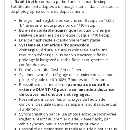
la
fiabilité
et le confort à partir d'une commande simple.
Spécifiquement adaptés à un usage intensif dans les studios
de photographie ou lors de déplacements.
Energie flash réglable en continu sur 6 stops de 1/32 à
1/1 avec une haute précision de 1/10 f-stop.
Ecran de contrôle numérique
indiquant l'énergie
relative de manière très précise (jusque 1/10 f-stop).
Energie flash reste exceptionnellement stable.
Système automatique d'oppression
d'énergie
(réduira le surplus d’énergie après une
réduction d'énergie, plus besoin d’activer le flash)
prolonge la longévité du tube flash et augmente le
confort de travail.
Equipé avec tube flash PerkinElmer.
Système avancé du réglage de la lumière de la lampe
pilote, réglable de 6 à100%, 7 modes de sélection.
Possibilité de connecter un
panneau de contrôle
externe
Q
UANT-RC
pour la commande à distance
de toutes les fonctions et réglages.
Possibilité d'inverser les affichages de l'écran de
contrôle (très utile quand les appareils sont suspendus
au plafond).
Synchronisation par cellule photoélectrique incorporée
(réglable réactif au premier ou deuxième flash), par
câble synchro, par liaison infrarouge ou radio.
Possibilité de mémoriser un réglage ou de bloquer tous