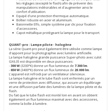
les réglages (excepté le flash) afin de prévenir des
manipulations indésirables et d'augmenter ainsi le
confort d'utilisation.
Equipé d'une protection thermique automatique.
Boîtier robuste en acier et aluminium.
Baïonnette Elfo, simple système par clic pour fixation
d'accessoires.
Capot métallique protègeant la lampe pour le transport.
QUANT-pro :
Lampe pilote - hologène
La série Quant-pro peut également être utilisée comme lampe
d'appoint pour la photographie avec lumière artificielle.
La lampe halogène grande puissance Super-photo avec culot
GX6.35 est disponible en deux puissances:
-
300 W
(3200°K) donne un flux lumineux de
7.300 lm
.
-
650 W
(3400°K) donne un flux lumineux de
20.000 lm
.
L'appareil est refroidi par un ventilateur silencieux.
La lampe halogène et le tube flash sont enfermés par un
verre de protection avec diffuseur, qui assure un équilibrage
et une diffusion parfaite des lumières de la lampe pilote et du
flash.
Du fait que le tube flash est monté loin en avant on obtient
également un flux lumineux maximal avec des accessoires,
comme la boîte à lumière.