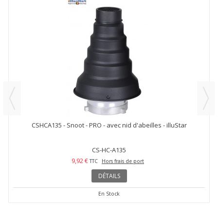
CSHCA135 - Snoot - PRO - avec nid d'abeilles - illuStar
CS-HC-A135
9,92 €
TTC
Hors frais de port
DÉTAILS
En Stock