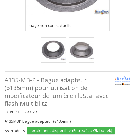
- Image non contractuelle
A135-MB-P - Bague adapteur
(ø135mm) pour utilisation de
modificateur de lumière illuStar avec
flash Multiblitz
Référence:
A135-MB-P
A135MBP Bague adapteur (ø135mm)
Localement disponible (Entrepôt à Glabbeek)
68
Produits