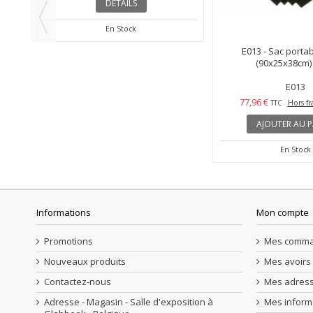
ère
SB4060HCA144 - Boîte à lumière
E013 - Sac portab
.
(Softbox) 2en1 - 40x60cm...
(90x25x38cm) 
SB-4060HC-A144
E013
22,81 €
77,96 €
TTC
Hors frais de port
TTC
Hors fr
DÉTAILS
AJOUTER AU P
En Stock
En Stock
Informations
Mon compte
Promotions
Mes comm
Nouveaux produits
Mes avoirs
Contactez-nous
Mes adres
Adresse - Magasin - Salle d'exposition à
Mes inform