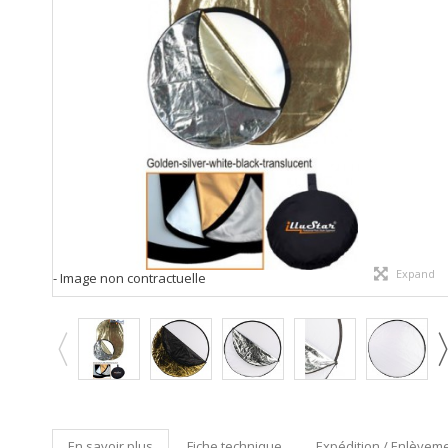
Expand
- Image non contractuelle
En savoir plus
Fiche technique
Expédition / Enlèveme