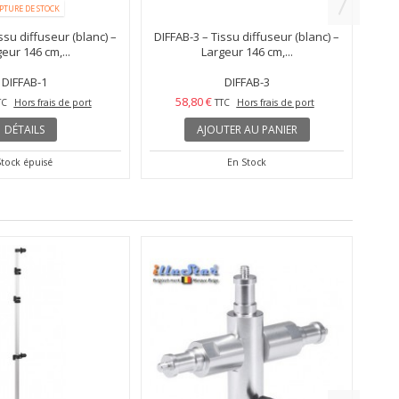
PTURE DE STOCK
ssu diffuseur (blanc) –
DIFFAB-3 – Tissu diffuseur (blanc) –
CR
eur 146 cm,...
Largeur 146 cm,...
DIFFAB-1
DIFFAB-3
58,80 €
TC
Hors frais de port
TTC
Hors frais de port
DÉTAILS
AJOUTER AU PANIER
Stock épuisé
En Stock
LC1