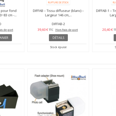
RUPTURE DE STOCK
RU
 pour fond
DIFFAB – Tissu diffuseur (blanc) –
DIFFAB-1 – Ti
0~83 cm -...
Largeur 146 cm,...
Larg
0
DIFFAB-2
39,60 €
20,40 €
ais de port
TTC
Hors frais de port
T
ANIER
DÉTAILS
Stock épuisé