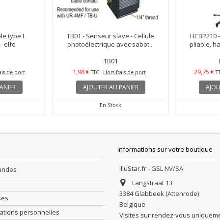
le type L
TB01 - Senseur slave - Cellule
HCBP210 -
- elfo
photoélectrique avec sabot...
pliable, h
TB01
1,98 €
29,75 €
ais de port
TTC
Hors frais de port
T
ANIER
AJOUTER AU PANIER
AJOU
En Stock
Informations sur votre boutique
illuStar.fr - GSL NV/SA
andes
Langstraat 13
3384 Glabbeek (Attenrode)
ses
Belgique
ations personnelles
Visites sur rendez-vous uniquem