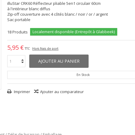
illuStar CRK60 Réflecteur pliable 5en1 circulair 60cm
à l'intérieur blanc diffus
Zip-off couverture avec 4 côtés blanc / noir / or / argent
Sac portable
Localement disponible (Entrepôt à Glabbeek)
18
Produits
5,95 €
TTC
Hors frais de port
AJOUTER AU PANIER
En Stock
Imprimer
Ajouter au comparateur
nt / Délai de livraison / Emballage