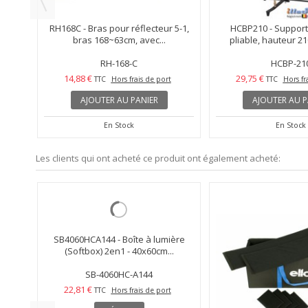
0cm -
RH168C - Bras pour réflecteur 5-1,
HCBP210 - Support
bras 168~63cm, avec...
pliable, hauteur 21
RH-168-C
HCBP-21
14,88 €
29,75 €
TTC
Hors frais de port
TTC
Hors fr
AJOUTER AU PANIER
AJOUTER AU P
En Stock
En Stock
Les clients qui ont acheté ce produit ont également acheté: