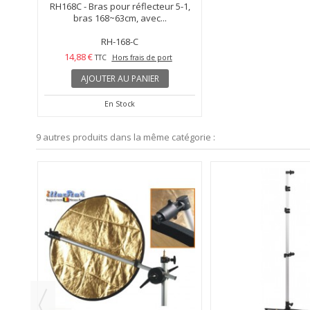
RH168C - Bras pour réflecteur 5-1,
bras 168~63cm, avec...
RH-168-C
14,88 €
TTC
Hors frais de port
AJOUTER AU PANIER
En Stock
9 autres produits dans la même catégorie :
FFAIRE