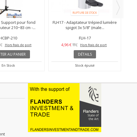
RUPTURE DE STOCK
 Support pour fond
FLH17 - Adaptateur trépied lumière
auteur 210~83 cm -...
spigot 3x 5/8” (male...
HCBP-210
FLH-17
4,96 €
TC
Hors frais de port
TTC
Hors frais de port
TER AU PANIER
DÉTAILS
En Stock
Stock épuisé
ent