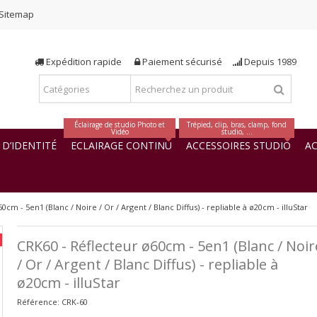
Sitemap
Expédition rapide
Paiement sécurisé
Depuis 1989
Éclairage de studio Photo et
Trépied, clip, bras, clamp, fond
Vidéo
studio, ...
D’IDENTITÉ
ECLAIRAGE CONTINU
ACCESSOIRES STUDIO
AC
0cm - 5en1 (Blanc / Noire / Or / Argent / Blanc Diffus) - repliable à ø20cm - illuStar
CRK60 - Réflecteur ø60cm - 5en1 (Blanc / Noir
/ Or / Argent / Blanc Diffus) - repliable à
ø20cm - illuStar
Référence:
CRK-60